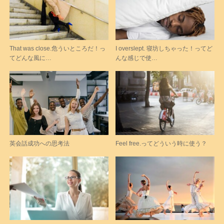
That was close.危ういところだ！っ
I overslept. 寝坊しちゃった！ってど
てどんな風に…
んな感じで使…
英会話成功への思考法
Feel free.ってどういう時に使う？