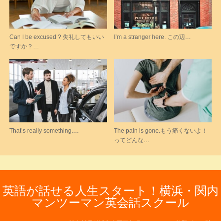
Can I be excused ? 失礼してもいい
I’m a stranger here. この辺…
ですか？…
That’s really something.…
The pain is gone.もう痛くないよ！
ってどんな…
英語が話せる人生スタート！横浜・関内
マンツーマン英会話スクール