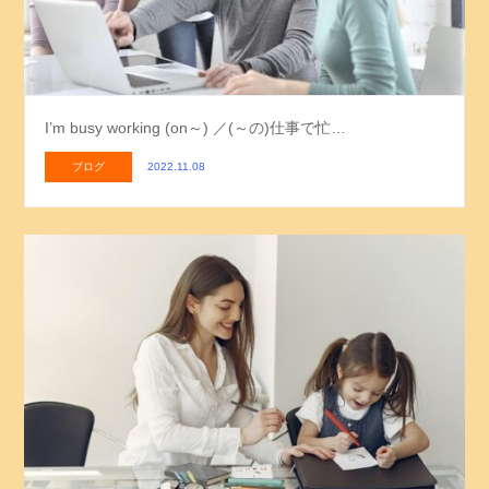
I’m busy working (on～) ／(～の)仕事で忙…
ブログ
2022.11.08