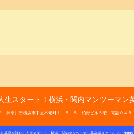
人生スタート！横浜・関内マンツーマン
２ 神奈川県横浜市中区不老町１－５－５ 柏野ビル５階
電話０４５
t
©
英語が話せる人生スタート！横浜・関内マンツーマン英会話スクール
. All Right