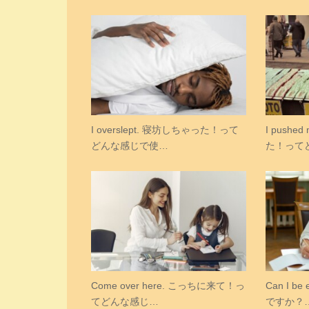
I overslept. 寝坊しちゃった！って
I pushe
どんな感じで使…
た！って
Come over here. こっちに来て！っ
Can I b
てどんな感じ…
ですか？