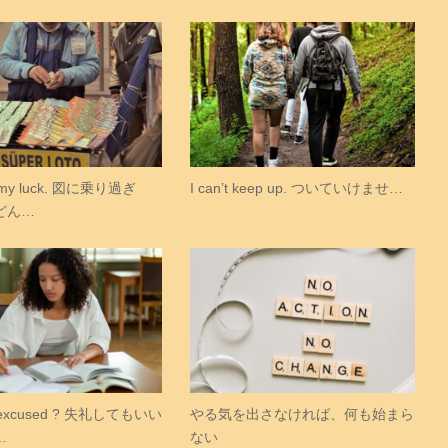
d my luck. 図に乗り過ぎ
I can’t keep up. ついていけませ…
どん…
e excused ? 失礼してもいい
やる気を出さなければ、何も始まら
…
ない