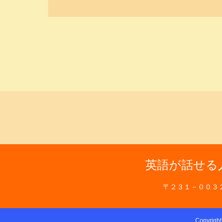
英語が話せる
〒２３１－００３
Copyrigh