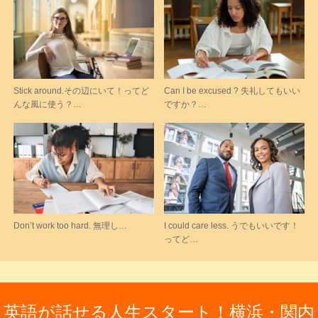
Stick around.その辺にいて！ってど
Can I be excused ? 失礼してもいい
んな風に使う？…
ですか？…
Don’t work too hard. 無理し…
I could care less. うでもいいです！
ってど…
英語が話せる人生スタート！横浜・関内