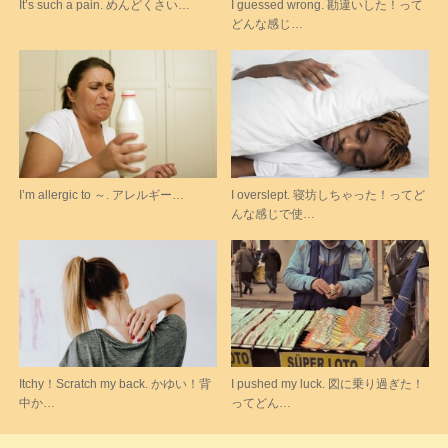
It’s such a pain. めんどくさい…
I guessed wrong. 勘違いした！って
どんな感じ…
I’m allergic to ～. アレルギー…
I overslept. 寝坊しちゃった！ってど
んな感じで使…
Itchy！Scratch my back. かゆい！背
I pushed my luck. 図に乗り過ぎた！
中か…
ってどん…