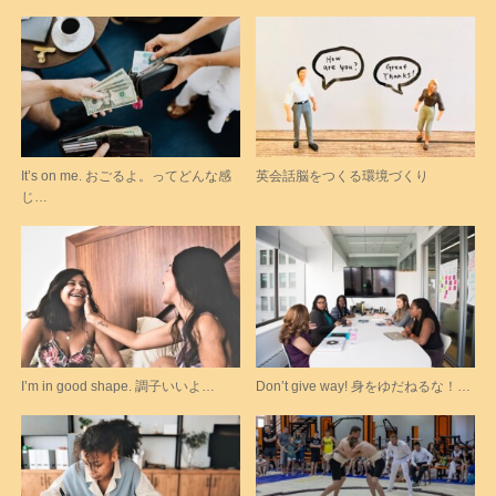
It’s on me. おごるよ。ってどんな感
英会話脳をつくる環境づくり
じ…
I’m in good shape. 調子いいよ…
Don’t give way! 身をゆだねるな！…