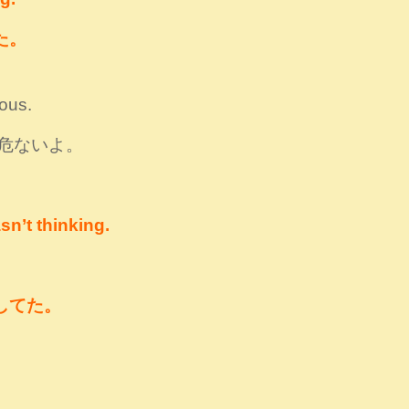
た。
rous.
危ないよ。
sn’t thinking.
してた。