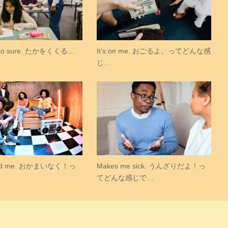
e so sure. たかをくくる…
It’s on me. おごるよ。ってどんな感
じ…
mind me. おかまいなく！っ
Makes me sick. うんざりだよ！っ
てどんな感じで…