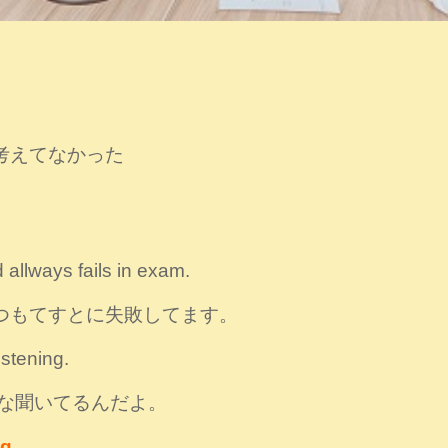
いた、考えてなかった
allways fails in exam.
つもてすとに失敗してます。
istening.
んな聞いてるんだよ。
g.