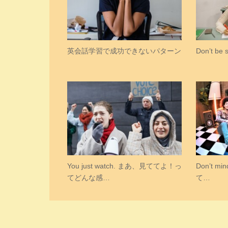
英会話学習で成功できないパターン
Don’t b
You just watch. まあ、見ててよ！っ
Don’t 
てどんな感…
て…